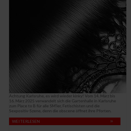
Achtung Karlsruhe, es wird wieder kinky! Vom 14. März bis
16. März 2025 verwandelt sich die Gartenhalle in Karlsruhe
zum Place to B für alle SM’ler, Fetischisten und die
Sexpositiv-Szene, denn die obscene öffnet ihre Pforten.
WEITERLESEN