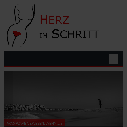
WAS WÄRE GEWESEN, WENN ….?