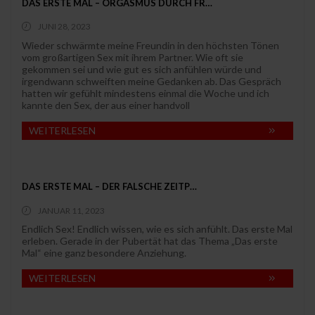
DAS ERSTE MAL – ORGASMUS DURCH FR…
JUNI 28, 2023
Wieder schwärmte meine Freundin in den höchsten Tönen
vom großartigen Sex mit ihrem Partner. Wie oft sie
gekommen sei und wie gut es sich anfühlen würde und
irgendwann schweiften meine Gedanken ab. Das Gespräch
hatten wir gefühlt mindestens einmal die Woche und ich
kannte den Sex, der aus einer handvoll
WEITERLESEN
DAS ERSTE MAL – DER FALSCHE ZEITP…
JANUAR 11, 2023
Endlich Sex! Endlich wissen, wie es sich anfühlt. Das erste Mal
erleben. Gerade in der Pubertät hat das Thema „Das erste
Mal“ eine ganz besondere Anziehung.
WEITERLESEN