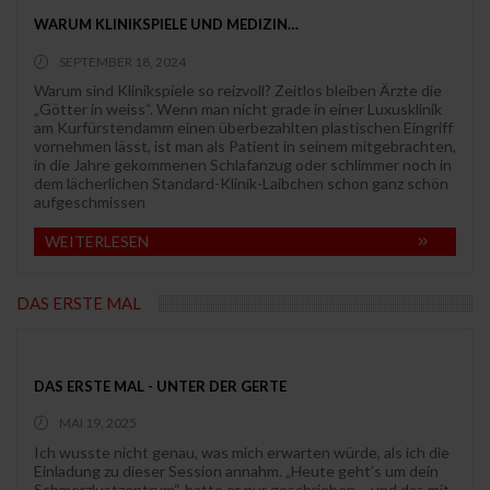
WARUM KLINIKSPIELE UND MEDIZIN…
SEPTEMBER 18, 2024
Warum sind Klinikspiele so reizvoll? Zeitlos bleiben Ärzte die
„Götter in weiss“. Wenn man nicht grade in einer Luxusklinik
am Kurfürstendamm einen überbezahlten plastischen Eingriff
vornehmen lässt, ist man als Patient in seinem mitgebrachten,
in die Jahre gekommenen Schlafanzug oder schlimmer noch in
dem lächerlichen Standard-Klinik-Laibchen schon ganz schön
aufgeschmissen
WEITERLESEN
DAS ERSTE MAL
DAS ERSTE MAL - UNTER DER GERTE
MAI 19, 2025
Ich wusste nicht genau, was mich erwarten würde, als ich die
Einladung zu dieser Session annahm. „Heute geht’s um dein
Schmerzlustzentrum“, hatte er nur geschrieben – und das mit