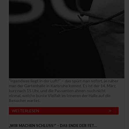
"Irgendwas liegt in der Luft!" – das spürt man sofort, je näher
man der Gartenhalle in Karlsruhe kommt. Es ist der 14. März,
kurz nach 15 Uhr, und die Passanten ahnen noch nicht
einmal, welche bunte Vielfalt im Inneren der Halle auf die
Besucher wartet.
WEITERLESEN
„WIR MACHEN SCHLUSS!“ – DAS ENDE DER FET…