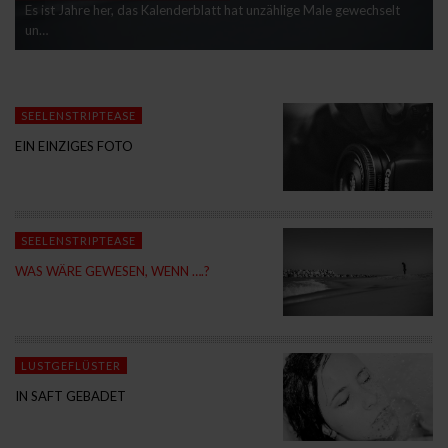
Es ist Jahre her, das Kalenderblatt hat unzählige Male gewechselt
un…
SEELENSTRIPTEASE
EIN EINZIGES FOTO
SEELENSTRIPTEASE
WAS WÄRE GEWESEN, WENN ….?
LUSTGEFLÜSTER
IN SAFT GEBADET