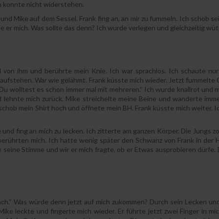
h konnte nicht widerstehen.
 und Mike auf dem Sessel. Frank fing an, an mir zu fummeln. Ich schob s
e er mich. Was sollte das denn? Ich wurde verlegen und gleichzeitig wü
von ihm und berührte mein Knie. Ich war sprachlos. Ich schaute nur 
aufstehen. War wie gelähmt. Frank küsste mich wieder. Jetzt fummelte O
 Du wolltest es schon immer mal mit mehreren.“ Ich wurde knallrot und 
d lehnte mich zurück. Mike streichelte meine Beine und wanderte imm
 schob mein Shirt hoch und öffnete mein BH. Frank küsste mich weiter. 
 und fing an mich zu lecken. Ich zitterte am ganzen Körper. Die Jungs z
berührten mich. Ich hatte wenig später den Schwanz von Frank in der
e seine Stimme und wir er mich fragte, ob er Etwas ausprobieren dürfe.
fach.“ Was würde denn jetzt auf mich zukommen? Durch sein Lecken un
ike leckte und fingerte mich wieder. Er führte jetzt zwei Finger in mic