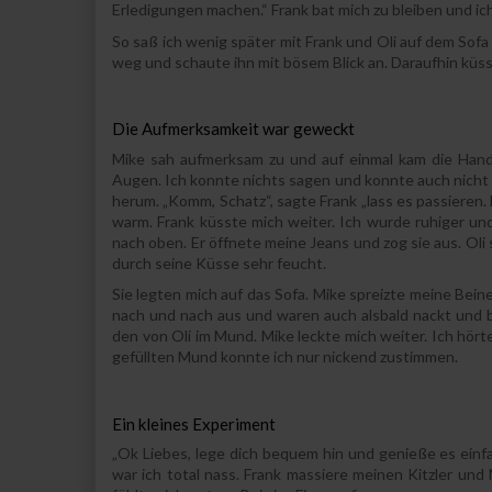
Erledigungen machen.“ Frank bat mich zu bleiben und ic
So saß ich wenig später mit Frank und Oli auf dem Sofa
weg und schaute ihn mit bösem Blick an. Daraufhin küss
Die Aufmerksamkeit war geweckt
Mike sah aufmerksam zu und auf einmal kam die Hand 
Augen. Ich konnte nichts sagen und konnte auch nicht 
herum. „Komm, Schatz“, sagte Frank „lass es passieren.
warm. Frank küsste mich weiter. Ich wurde ruhiger un
nach oben. Er öffnete meine Jeans und zog sie aus. Oli
durch seine Küsse sehr feucht.
Sie legten mich auf das Sofa. Mike spreizte meine Beine
nach und nach aus und waren auch alsbald nackt und 
den von Oli im Mund. Mike leckte mich weiter. Ich hört
gefüllten Mund konnte ich nur nickend zustimmen.
Ein kleines Experiment
„Ok Liebes, lege dich bequem hin und genieße es ein
war ich total nass. Frank massiere meinen Kitzler und M