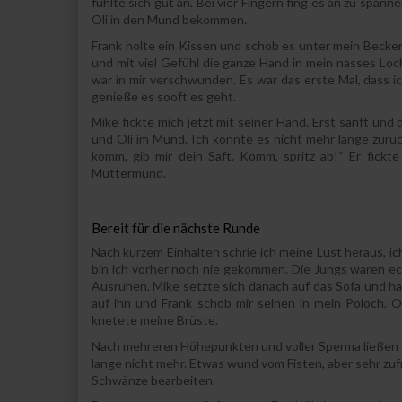
fühlte sich gut an. Bei vier Fingern fing es an zu spa
Oli in den Mund bekommen.
Frank holte ein Kissen und schob es unter mein Becken.
und mit viel Gefühl die ganze Hand in mein nasses Loc
war in mir verschwunden. Es war das erste Mal, dass ic
genieße es sooft es geht.
Mike fickte mich jetzt mit seiner Hand. Erst sanft un
und Oli im Mund. Ich konnte es nicht mehr lange zurü
komm, gib mir dein Saft. Komm, spritz ab!“ Er fick
Muttermund.
Bereit für die nächste Runde
Nach kurzem Einhalten schrie ich meine Lust heraus, i
bin ich vorher noch nie gekommen. Die Jungs waren ec
Ausruhen. Mike setzte sich danach auf das Sofa und ha
auf ihn und Frank schob mir seinen in mein Poloch. 
knetete meine Brüste.
Nach mehreren Höhepunkten und voller Sperma ließen sie
lange nicht mehr. Etwas wund vom Fisten, aber sehr zuf
Schwänze bearbeiten.