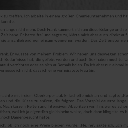
ank zu treffen. Ich arbeite in einem großen Chemieunternehmen und h
 konnte.
chon lange nicht mehr. Doch Frank kümmert sich um diese Belange und s
Zeit habe. Er hatte frei und sagte zu, klärte mich aber auch direkt auf
 sie anschließend gemeinsam weggehen würden. Das Zeitfenster gen
 Frank. Er wusste von meinem Problem. Wir haben uns deswegen schon
 auch Bedürfnisse hat, die geliebt werden und auch Sex haben möchte.
uf verzichten oder es sich außerhalb holen. Da ich aber nur einmal l
rgesse ich nicht, dass ich eine verheiratete Frau bin.
 machte mit freiem Oberkörper auf. Er lächelte mich an und sagte: „K
ren und die Küsse zu spüren, die folgten. Das Vorspiel dauerte lange
ch. Nach kurzem Reiten und intensivem Abspritzen von ihm, war es schon
isch, weil ich ja eigentlich gleich heim wollte, doch dann klingelte es b
ank noch Damenbesucht hatte.
ich, ob ich noch eine Weile bleiben würde. „Ne, ne“, sagte ich, „ich 