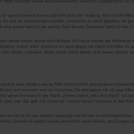
nnen. Mein Stöhnen wurde auch immer lauter. Die erste Ladung hatte ich 
 Er spreizte meine Beine und hielt sie in der Stellung. Jetzt schob Mik
h. Es war ein wahnsinniges Gefühl. Ich konnte es nicht glauben, die g
h eine ganze Hand in mir spürte. Seit diesem Zeitpunkt liebe ich das F
d dann immer etwas fester und heftiger. Ich hatte wieder die Schwänze 
ckhalten. Immer mehr stemmte ich mich gegen die Hand von Mike. Er sa
te mich immer schneller. Seine Hand stieß immer und immer wieder a
ch spritze eine riesige Ladung. Mike konnte nicht genug davon bekommen
ht gut und wussten, was ich brauchte. Die drei gaben mir ein paar Mi
tte seinen Schwanz in der Hand. „Komm Liebes, setz dich drauf.“ Ich se
Oh man, war das geil. Oli schob mir seinen harten Schwanz in den Mu
 von mir ab. Es war wirklich mega geil und ich war so befriedigend wie
rieden. Einfach ein geiles Gefühl, wenn dich sechs Hände, drei Zungen u