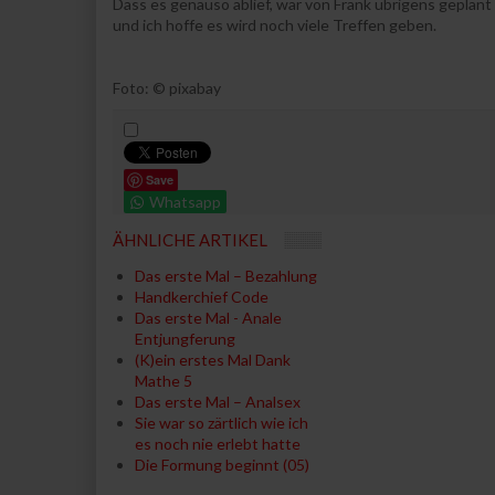
Dass es genauso ablief, war von Frank übrigens geplant
und ich hoffe es wird noch viele Treffen geben.
Foto: © pixabay
Save
Whatsapp
ÄHNLICHE ARTIKEL
Das erste Mal – Bezahlung
Handkerchief Code
Das erste Mal - Anale
Entjungferung
(K)ein erstes Mal Dank
Mathe 5
Das erste Mal – Analsex
Sie war so zärtlich wie ich
es noch nie erlebt hatte
Die Formung beginnt (05)