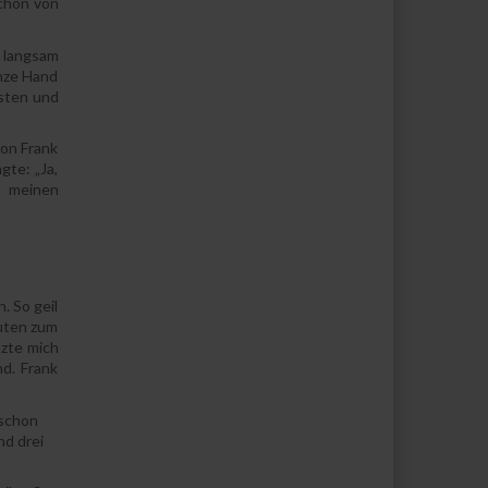
schon von
e langsam
anze Hand
isten und
von Frank
gte: „Ja,
n meinen
. So geil
nuten zum
tzte mich
nd. Frank
 schon
nd drei