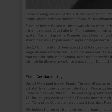
Es war Freitag und ich hatte Lust mich wieder mit Fr
einige Überstunden auf meinem Konto, die ich abbauen
Zuhause bekam ich sexuell nicht, was ich brauchte - s
mich meine Lust. Also habe ich Frank angerufen, ob er 
späten Nachmittag seine Kumpels vorbeikommen und
aber für ein wenig Spaß und so sagte ich begeistert zu.
Um 13 Uhr machte ich Feierabend und fuhr direkt zu
lange darüber unterhalten. Ja, ich bin eine Frau, die
man es nicht zuhause bekommt, muss man entweder dara
ich mich für die zweite Variante entschieden. Dennoch ve
Ein heißer Nachmittag
Um 14 Uhr stand ich vor Franks Tür und klingelte, er
Schatz.“ Irgendwie tat es gut die lieben Worte zu hö
Streicheln, Lecken, Blasen…. Die Zeit verging sehr ras
17 Uhr. Ich ging noch schnell ins Bad und machte mich fr
der Tür und die Gäste stellten erstaunt fest, dass Fr
Die beiden Herren stellten sich vor und fragten sogle