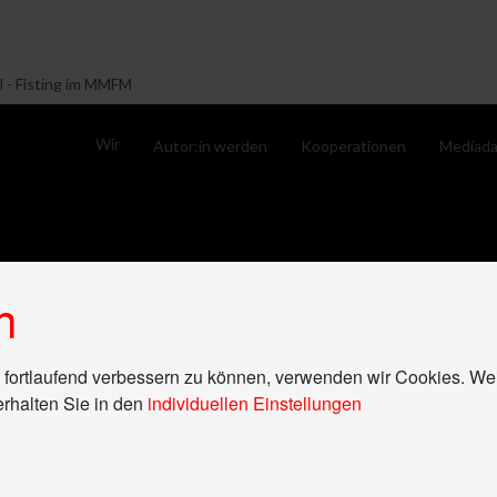
l - Fisting im MMFM
Wir
Autor:in werden
Kooperationen
Mediada
n
 fortlaufend verbessern zu können, verwenden wir Cookies. We
erhalten Sie in den
individuellen Einstellungen