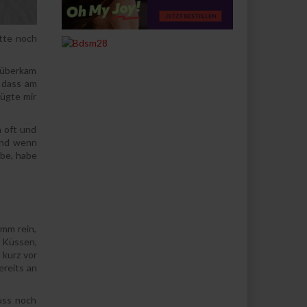
atte noch
o überkam
, dass am
ügte mir
 oft und
 Und wenn
ebe, habe
omm rein,
. Küssen,
 kurz vor
ereits an
muss noch