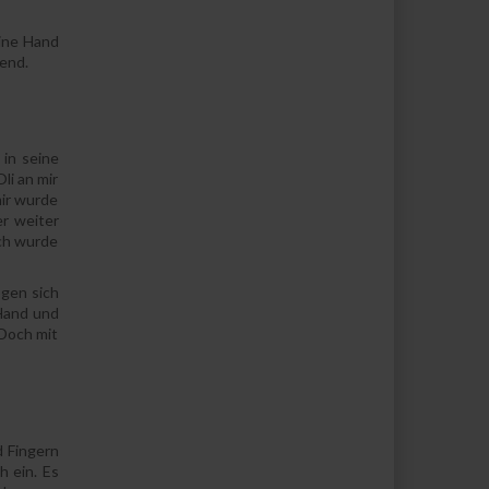
eine Hand
tend.
in seine
li an mir
mir wurde
er weiter
Ich wurde
ogen sich
 Hand und
 Doch mit
d Fingern
h ein. Es