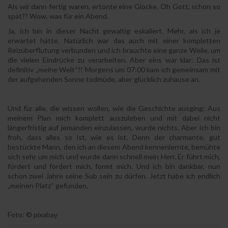
Als wir dann fertig waren, ertönte eine Glocke. Oh Gott, schon so
spät?? Wow, was für ein Abend.
Ja, ich bin in dieser Nacht gewaltig eskaliert. Mehr, als ich je
erwartet hätte. Natürlich war das auch mit einer kompletten
Reizüberflutung verbunden und ich brauchte eine ganze Weile, um
die vielen Eindrücke zu verarbeiten. Aber eins war klar: Das ist
definitiv „meine Welt“!! Morgens um 07:00 kam ich gemeinsam mit
der aufgehenden Sonne todmüde, aber glücklich zuhause an.
Und für alle, die wissen wollen, wie die Geschichte ausging: Aus
meinem Plan mich komplett auszuleben und mit dabei nicht
längerfristig auf jemanden einzulassen, wurde nichts. Aber ich bin
froh, dass alles so ist, wie es ist. Denn der charmante, gut
bestückte Mann, den ich an diesem Abend kennenlernte, bemühte
sich sehr um mich und wurde dann schnell mein Herr. Er führt mich,
fördert und fordert mich, formt mich. Und ich bin dankbar, nun
schon zwei Jahre seine Sub sein zu dürfen. Jetzt habe ich endlich
„meinen Platz“ gefunden.
Foto: © pixabay