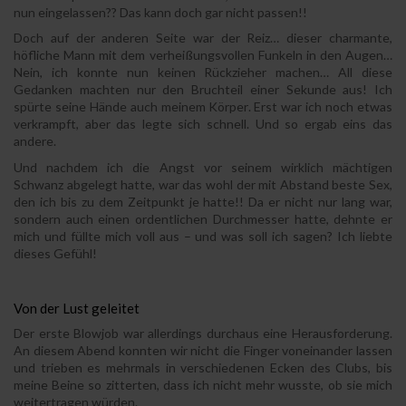
nun eingelassen?? Das kann doch gar nicht passen!!
Doch auf der anderen Seite war der Reiz… dieser charmante,
höfliche Mann mit dem verheißungsvollen Funkeln in den Augen…
Nein, ich konnte nun keinen Rückzieher machen… All diese
Gedanken machten nur den Bruchteil einer Sekunde aus! Ich
spürte seine Hände auch meinem Körper. Erst war ich noch etwas
verkrampft, aber das legte sich schnell. Und so ergab eins das
andere.
Und nachdem ich die Angst vor seinem wirklich mächtigen
Schwanz abgelegt hatte, war das wohl der mit Abstand beste Sex,
den ich bis zu dem Zeitpunkt je hatte!! Da er nicht nur lang war,
sondern auch einen ordentlichen Durchmesser hatte, dehnte er
mich und füllte mich voll aus – und was soll ich sagen? Ich liebte
dieses Gefühl!
Von der Lust geleitet
Der erste Blowjob war allerdings durchaus eine Herausforderung.
An diesem Abend konnten wir nicht die Finger voneinander lassen
und trieben es mehrmals in verschiedenen Ecken des Clubs, bis
meine Beine so zitterten, dass ich nicht mehr wusste, ob sie mich
weitertragen würden.