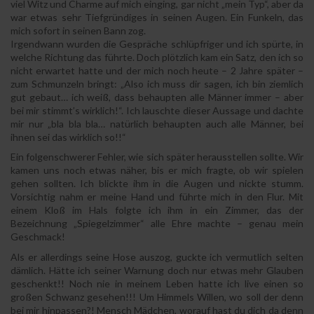
viel Witz und Charme auf mich einging, gar nicht „mein Typ“, aber da
war etwas sehr Tiefgründiges in seinen Augen. Ein Funkeln, das
mich sofort in seinen Bann zog.
Irgendwann wurden die Gespräche schlüpfriger und ich spürte, in
welche Richtung das führte. Doch plötzlich kam ein Satz, den ich so
nicht erwartet hatte und der mich noch heute – 2 Jahre später –
zum Schmunzeln bringt: „Also ich muss dir sagen, ich bin ziemlich
gut gebaut… ich weiß, dass behaupten alle Männer immer – aber
bei mir stimmt’s wirklich!“. Ich lauschte dieser Aussage und dachte
mir nur „bla bla bla… natürlich behaupten auch alle Männer, bei
ihnen sei das wirklich so!!“
Ein folgenschwerer Fehler, wie sich später herausstellen sollte. Wir
kamen uns noch etwas näher, bis er mich fragte, ob wir spielen
gehen sollten. Ich blickte ihm in die Augen und nickte stumm.
Vorsichtig nahm er meine Hand und führte mich in den Flur. Mit
einem Kloß im Hals folgte ich ihm in ein Zimmer, das der
Bezeichnung „Spiegelzimmer“ alle Ehre machte – genau mein
Geschmack!
Als er allerdings seine Hose auszog, guckte ich vermutlich selten
dämlich. Hätte ich seiner Warnung doch nur etwas mehr Glauben
geschenkt!! Noch nie in meinem Leben hatte ich live einen so
großen Schwanz gesehen!!! Um Himmels Willen, wo soll der denn
bei mir hinpassen?! Mensch Mädchen, worauf hast du dich da denn