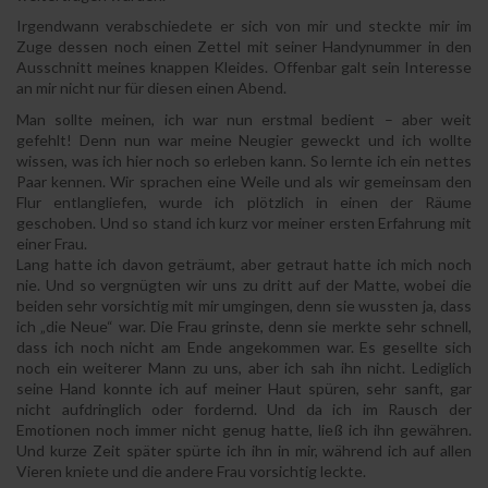
Irgendwann verabschiedete er sich von mir und steckte mir im
Zuge dessen noch einen Zettel mit seiner Handynummer in den
Ausschnitt meines knappen Kleides. Offenbar galt sein Interesse
an mir nicht nur für diesen einen Abend.
Man sollte meinen, ich war nun erstmal bedient – aber weit
gefehlt! Denn nun war meine Neugier geweckt und ich wollte
wissen, was ich hier noch so erleben kann. So lernte ich ein nettes
Paar kennen. Wir sprachen eine Weile und als wir gemeinsam den
Flur entlangliefen, wurde ich plötzlich in einen der Räume
geschoben. Und so stand ich kurz vor meiner ersten Erfahrung mit
einer Frau.
Lang hatte ich davon geträumt, aber getraut hatte ich mich noch
nie. Und so vergnügten wir uns zu dritt auf der Matte, wobei die
beiden sehr vorsichtig mit mir umgingen, denn sie wussten ja, dass
ich „die Neue“ war. Die Frau grinste, denn sie merkte sehr schnell,
dass ich noch nicht am Ende angekommen war. Es gesellte sich
noch ein weiterer Mann zu uns, aber ich sah ihn nicht. Lediglich
seine Hand konnte ich auf meiner Haut spüren, sehr sanft, gar
nicht aufdringlich oder fordernd. Und da ich im Rausch der
Emotionen noch immer nicht genug hatte, ließ ich ihn gewähren.
Und kurze Zeit später spürte ich ihn in mir, während ich auf allen
Vieren kniete und die andere Frau vorsichtig leckte.