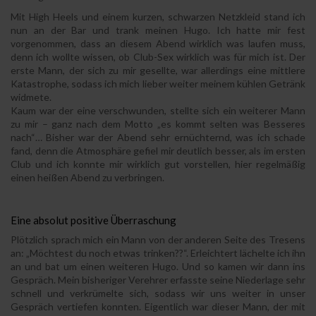
Mit High Heels und einem kurzen, schwarzen Netzkleid stand ich
nun an der Bar und trank meinen Hugo. Ich hatte mir fest
vorgenommen, dass an diesem Abend wirklich was laufen muss,
denn ich wollte wissen, ob Club-Sex wirklich was für mich ist. Der
erste Mann, der sich zu mir gesellte, war allerdings eine mittlere
Katastrophe, sodass ich mich lieber weiter meinem kühlen Getränk
widmete.
Kaum war der eine verschwunden, stellte sich ein weiterer Mann
zu mir – ganz nach dem Motto „es kommt selten was Besseres
nach“… Bisher war der Abend sehr ernüchternd, was ich schade
fand, denn die Atmosphäre gefiel mir deutlich besser, als im ersten
Club und ich konnte mir wirklich gut vorstellen, hier regelmäßig
einen heißen Abend zu verbringen.
Eine absolut positive Überraschung
Plötzlich sprach mich ein Mann von der anderen Seite des Tresens
an: „Möchtest du noch etwas trinken??“. Erleichtert lächelte ich ihn
an und bat um einen weiteren Hugo. Und so kamen wir dann ins
Gespräch. Mein bisheriger Verehrer erfasste seine Niederlage sehr
schnell und verkrümelte sich, sodass wir uns weiter in unser
Gespräch vertiefen konnten. Eigentlich war dieser Mann, der mit