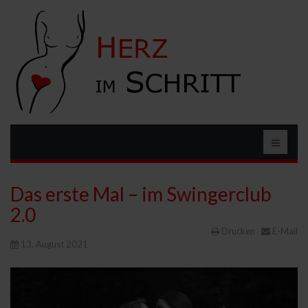
Das erste Mal – im Swingerclub
2.0
Drucken
E-Mail
13. August 2021