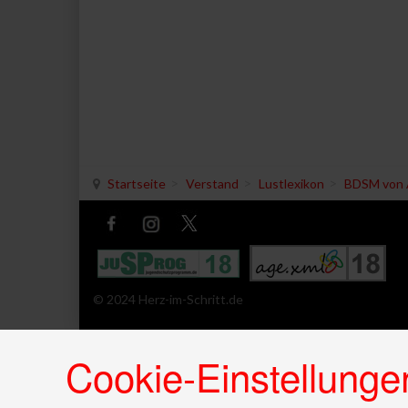
Startseite
Verstand
Lustlexikon
BDSM von 
© 2024 Herz-im-Schritt.de
Cookie-Einstellunge