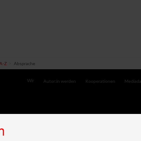
A-Z
Absprache
Wir
Autor:in werden
Kooperationen
Mediada
n