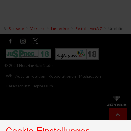
Startseite
Verstand
Lustlexikon
Fetische von A-Z
Urophilie
© 2024 Herz-im-Schritt.de
Wir
Autor:in werden
Kooperationen
Mediadaten
Datenschutz
Impressum
Cookie-Einstellungen