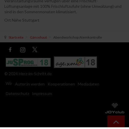
Veranstaltungsräume verfügen über eine Frischluft-
Lüftungsanlage mit 100% Frischluftzufuhr (ohne Umwälzung) und
sind in den Sommermonaten klimatisiert.
Ort
Nähe Stuttgart
Startseite
Gänsehaut
Abendworkshop Atemkontrolle
© 2024 Herz-im-Schritt.de
Wir
Autor:in werden
Kooperationen
Mediadaten
Datenschutz
Impressum